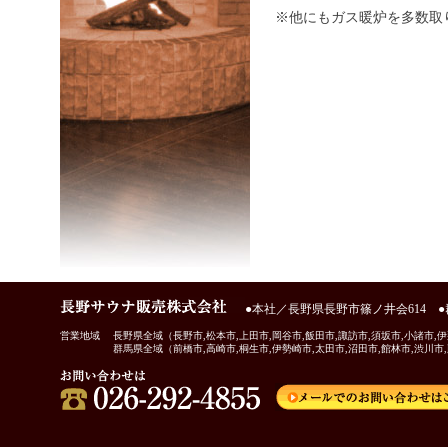
※他にもガス暖炉を多数取
●本社／長野県長野市篠ノ井会614 ●
営業地域
長野県全域（長野市,松本市,上田市,岡谷市,飯田市,諏訪市,須坂市,小諸市,伊
群馬県全域（前橋市,高崎市,桐生市,伊勢崎市,太田市,沼田市,館林市,渋川市,