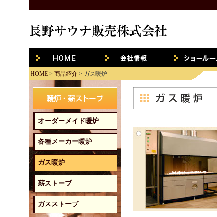
HOME
会社概要
ショールー
HOME
>
商品紹介
> ガス暖炉
オーダーメイド暖炉
各種メーカー暖炉
ガス暖炉
薪ストーブ
ガスストーブ