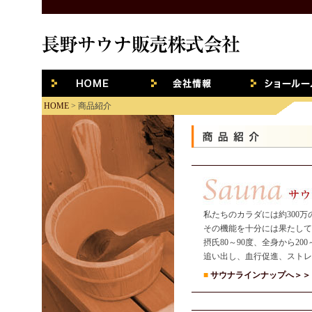
HOME
会社概要
ショールー
HOME
> 商品紹介
私たちのカラダには約300
その機能を十分には果たして
摂氏80～90度、全身から20
追い出し、血行促進、ストレ
■
サウナラインナップへ＞＞