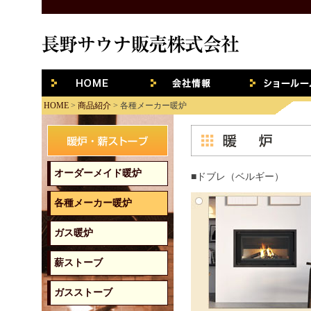
HOME
会社概要
ショールー
HOME
>
商品紹介
> 各種メーカー暖炉
オーダーメイド暖炉
■ドブレ（ベルギー）
各種メーカー暖炉
ガス暖炉
薪ストーブ
ガスストーブ