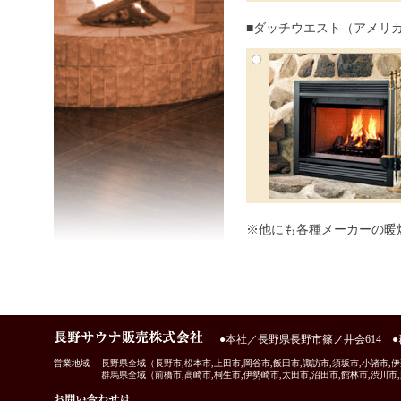
■ダッチウエスト（アメリ
※他にも各種メーカーの暖
●本社／長野県長野市篠ノ井会614 ●
営業地域
長野県全域（長野市,松本市,上田市,岡谷市,飯田市,諏訪市,須坂市,小諸市,伊
群馬県全域（前橋市,高崎市,桐生市,伊勢崎市,太田市,沼田市,館林市,渋川市,