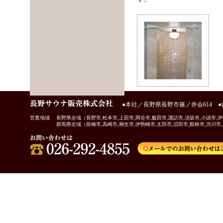
●本社／長野県長野市篠ノ井会614 ●
営業地域
長野県全域（長野市,松本市,上田市,岡谷市,飯田市,諏訪市,須坂市,小諸市,伊
群馬県全域（前橋市,高崎市,桐生市,伊勢崎市,太田市,沼田市,館林市,渋川市,