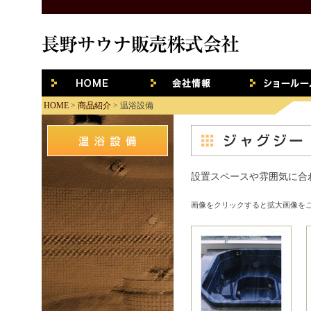
HOME
会社概要
ショールー
HOME
>
商品紹介
> 温浴設備
設置スペースや雰囲気に合
画像をクリックすると拡大画像を